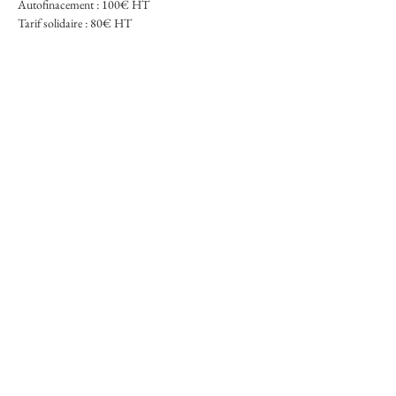
Autofinacement : 100€ HT
Tarif solidaire : 80€ HT
Billets
Vente expirée
Type de billet
Atelier taille douce
Prix
100,00 €
+ 2,50 € de frais de billetterie
Partager cet événement