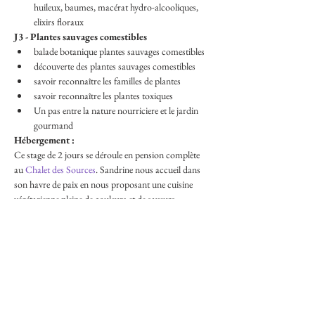
huileux, baumes, macérat hydro-alcooliques, 
elixirs floraux
J3 - Plantes sauvages comestibles
balade botanique plantes sauvages comestibles
découverte des plantes sauvages comestibles
savoir reconnaître les familles de plantes
savoir reconnaître les plantes toxiques
Un pas entre la nature nourriciere et le jardin 
gourmand
Hébergement :
Ce stage de 2 jours se déroule en pension complète 
au
 Chalet des Sources
. Sandrine nous accueil dans 
son havre de paix en nous proposant une cuisine 
végétarienne pleine de couleurs et de saveurs.
N'hésitez pas à nous appeler pour plus 
d'information sur l'hébergement. Vous serez 
acceuillis le vendredi après-midi dès 16h.
Modalités de paiement :
Le tarif :
 450 € + incl. adhésion à l'association​
La totalité du montant est due à l'inscription. Il est 
envisageable de régler en plusieurs fois avant le début 