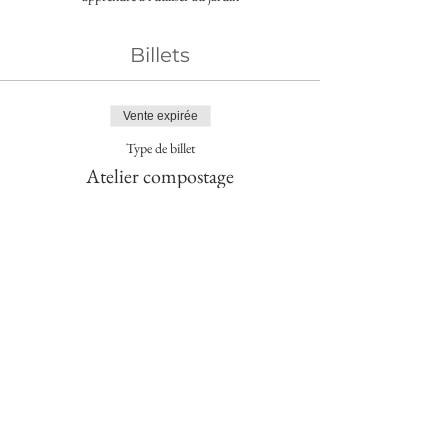
Billets
Vente expirée
Type de billet
Atelier compostage
Plus d'info
Prix
100,00 €
+ 2,50 € de frais de billetterie
Partager cet événement